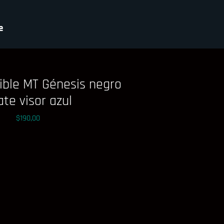
e
ible MT Génesis negro
te visor azul
Precio
$190,00