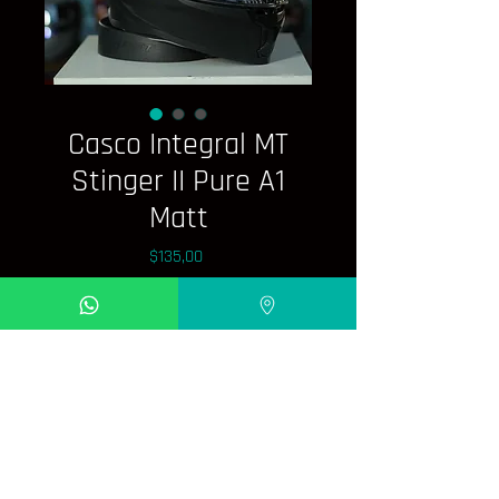
Casco Integral MT
Stinger II Pure A1
Matt
Precio
$135,00