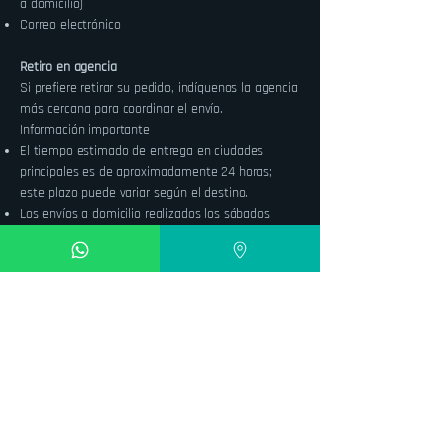
a domicilio)
Correo electrónico
Retiro en agencia
Si prefiere retirar su pedido, indíquenos la agencia
más cercana para coordinar el envío.
Información importante
El tiempo estimado de entrega en ciudades
principales es de aproximadamente 24 horas;
este plazo puede variar según el destino.
Los envíos a domicilio realizados los sábados
pueden presentar retrasos. Para mayor rapidez,
recomendamos seleccionar retiro en agencia
antes de las 12h00.
Si al recibir su paquete nota que está abierto,
manipulado o incompleto, le sugerimos no
aceptarlo y reportarlo de inmediato.
Al proporcionar sus datos, usted confirma que ha
leído y acepta estas condiciones.
Política de la tienda
No realizamos cambios ni devoluciones.