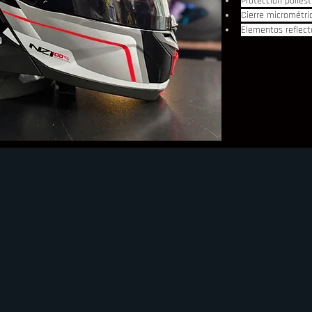
Protección polies
Cierre micrométri
Elementos reflect