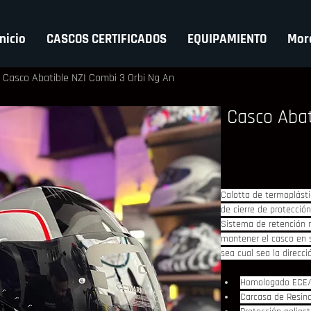
Inicio
CASCOS CERTIFICADOS
EQUIPAMIENTO
Mor
Casco Abatible NZI Combi 3 Orbi Ng An
Casco Abat
Calotta de termoplást
de cierre de protecció
Sistema de retención 
mantener el casco en s
sea cual sea la direcc
Homologado ECE/
Carcasa de Resin