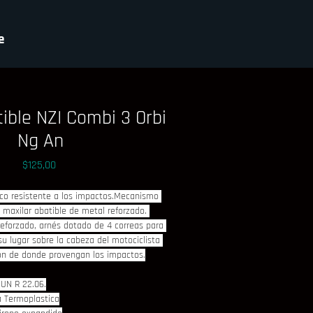
e
ible NZI Combi 3 Orbi
Ng An
Precio
$125,00
ico resistente a los impactos.Mecanismo 
n maxilar abatible de metal reforzado. 
reforzado, arnés dotado de 4 correas para 
u lugar sobre la cabeza del motociclista 
ión de donde provengan los impactos.
UN R 22.06.
a Termoplastica