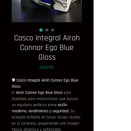
Casco Integral Airoh
Connor Ego Blue
Gloss
Precio
$169,99
🛡️ 
Casco Integral Airoh Connor Ego Blue 
Gloss
El 
Airoh Connor Ego Blue Gloss
 está 
diseñado para motociclistas que buscan 
un equilibrio perfecto entre 
estilo 
moderno, rendimiento y seguridad
. Su 
acabado brillante en tonos azules resalta 
en la carretera, proyectando una imagen 
fresca, dinámica y sofisticada.