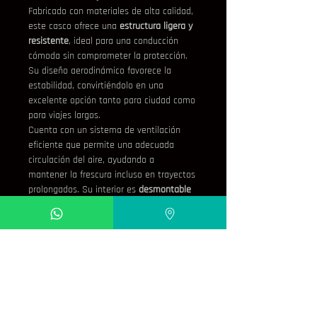
Fabricado con materiales de alta calidad, 
este casco ofrece una 
estructura ligera y 
resistente
, ideal para una conducción 
cómoda sin comprometer la protección. 
Su diseño aerodinámico favorece la 
estabilidad, convirtiéndolo en una 
excelente opción tanto para ciudad como 
para viajes largos.
Cuenta con un sistema de ventilación 
eficiente que permite una adecuada 
circulación del aire, ayudando a 
mantener la frescura incluso en trayectos 
prolongados. Su interior es 
desmontable 
y lavable
, con tejidos suaves que 
garantizan un ajuste ergonómico y 
confortable.
La visera proporciona un 
amplio campo 
de visión
, brindando mayor seguridad al 
proteger contra el viento, polvo e 
insectos, y mejorando la experiencia de 
manejo.