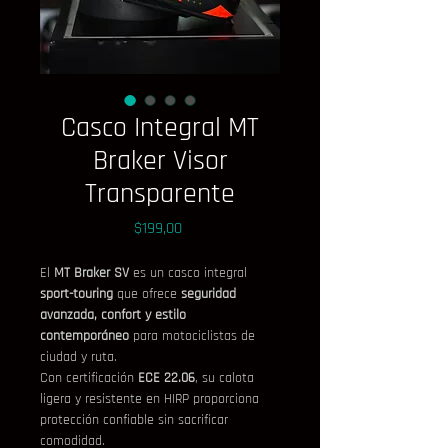
Casco Integral MT
Braker Visor
Transparente
Precio
$199,00
El 
MT Braker SV
 es un casco integral 
sport-touring
 que ofrece 
seguridad 
avanzada, confort y estilo 
contemporáneo
 para motociclistas de 
ciudad y ruta. 
Con certificación 
ECE 22.06
, su calota 
ligera y resistente en HIRP proporciona 
protección confiable sin sacrificar 
comodidad.