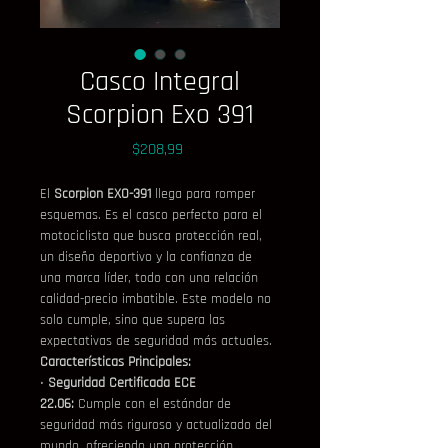
Casco Integral
Scorpion Exo 391
Precio
$208,99
El 
Scorpion EXO-391
 llega para romper 
esquemas. Es el casco perfecto para el 
motociclista que busca protección real, 
un diseño deportivo y la confianza de 
una marca líder, todo con una relación 
calidad-precio imbatible. Este modelo no 
solo cumple, sino que supera las 
expectativas de seguridad más actuales.
Características Principales:
• 
Seguridad Certificada ECE 
22.06:
 Cumple con el estándar de 
seguridad más riguroso y actualizado del 
mundo, ofreciendo una protección 