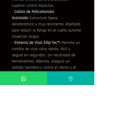
superior contra impactos.
• 
Calota de Policarbonato 
Avanzado:
 Estructura ligera, 
aerodinámica y muy resistente, diseñada 
para reducir la fatiga en el cuello durante 
trayectos largos.
• 
Sistema de Visor Ellip-Tec™:
 Permite un 
cambio de visor ultra rápido, fácil y 
seguro en segundos, sin necesidad de 
herramientas. Además, asegura un 
sellado hermético contra el viento y el 
agua.
• 
Interiores KwikWick C™:
 Acolchados con 
tejido técnico que absorbe la humedad, 
manteniéndote fresco en climas cálidos y 
cálido en días fríos. Son totalmente 
desmontables y lavables
.
• 
Compatibilidad KwikFit™:
 Almohadillas 
laterales diseñadas para permitir el uso 
cómodo de 
lentes o gafas de sol
.
• 
Preparado para Pinlock® MaxVision:
 Su 