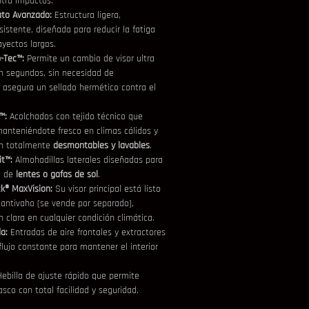
ntra impactos.
ato Avanzado:
 Estructura ligera, 
istente, diseñada para reducir la fatiga 
ayectos largos.
p-Tec™:
 Permite un cambio de visor ultra 
en segundos, sin necesidad de 
asegura un sellado hermético contra el 
™:
 Acolchados con tejido técnico que 
anteniéndote fresco en climas cálidos y 
on totalmente 
desmontables y lavables
.
it™:
 Almohadillas laterales diseñadas para 
 de 
lentes o gafas de sol
.
ck® MaxVision:
 Su visor principal está listo 
a antivaho (se vende por separado), 
 clara en cualquier condición climática.
a:
 Entradas de aire frontales y extractores 
flujo constante para mantener el interior 
Hebilla de ajuste rápido que permite 
asco con total facilidad y seguridad.