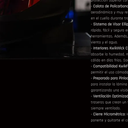
protección superior co
• 
Calota de Policarbon
aerodinámica y muy res
en el cuello durante tr
• 
Sistema de Visor Elli
rápido, fácil y seguro 
herramientas. Además, 
viento y el agua.
• 
Interiores KwikWick C
absorbe la humedad, m
cálido en días fríos. S
• 
Compatibilidad KwikF
permitir el uso cómodo
• 
Preparado para Pinlo
para instalar la lámin
garantizando una visión
• 
Ventilación Optimizad
traseros que crean un 
siempre ventilado.
• 
Cierre Micrométrico:
 
ponerte y quitarte el c