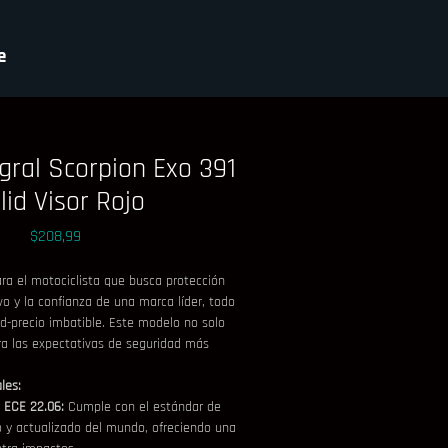
e
gral Scorpion Exo 391
lid Visor Rojo
Precio
$208,99
ara el motociclista que busca protección 
vo y la confianza de una marca líder, todo 
ad-precio imbatible. Este modelo no solo 
ra las expectativas de seguridad más 
les:
a ECE 22.06:
 Cumple con el estándar de 
 y actualizado del mundo, ofreciendo una 