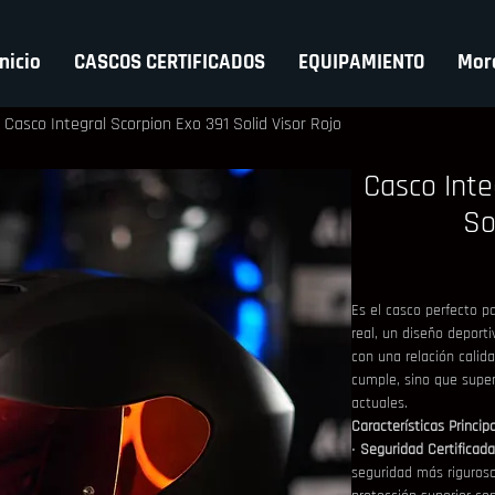
Inicio
CASCOS CERTIFICADOS
EQUIPAMIENTO
Mor
Casco Integral Scorpion Exo 391 Solid Visor Rojo
Casco Inte
So
Es el casco perfecto p
real, un diseño deporti
con una relación calid
cumple, sino que supe
actuales.
Características Principa
• 
Seguridad Certificad
seguridad más riguroso