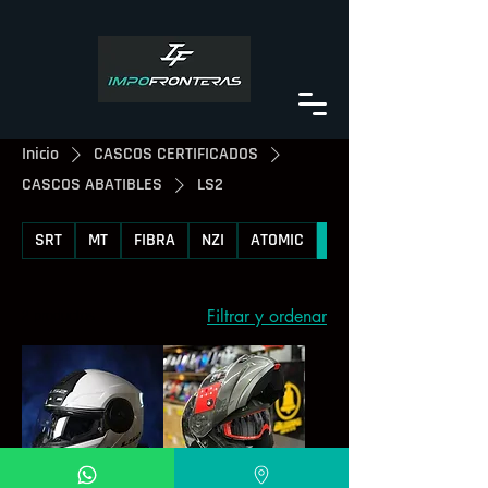
Inicio
CASCOS CERTIFICADOS
CASCOS ABATIBLES
LS2
SRT
MT
FIBRA
NZI
ATOMIC
LS2
Filtrar y ordenar
2 productos